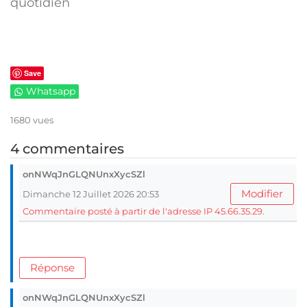
quotidien
Save
Whatsapp
1680 vues
4 commentaires
onNWqJnGLQNUnxXycSZl
Modifier
Dimanche 12 Juillet 2026 20:53
Commentaire posté à partir de l'adresse IP 45.66.35.29.
Réponse
onNWqJnGLQNUnxXycSZl