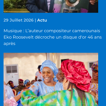
29 Juillet 2026
|
Actu
Musique : L’auteur compositeur camerounais
Eko Roosevelt décroche un disque d'or 46 ans
après