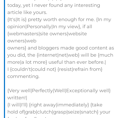
today, yet I never found any interesting
article like yours.
{It's|It is} pretty worth enough for me. {In my
opinion|Personally|In my view}, if all
{webmasters|site owners|website
owners|web
owners} and bloggers made good content as
you did, the {internet|net|web} will be {much
more|a lot more} useful than ever before.|
I {couldn't|could not} {resist|refrain from}
commenting.
{Very well|Perfectly|Well|Exceptionally well}
written!|
{I will|I'll} {right away|immediately} {take
hold of|grab|clutch|grasp|seize|snatch} your