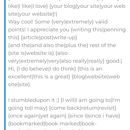
like|I like|I love} {your blog|your site|your web
site|your website}!|
Way cool! Some {very|extremely} valid
points! I appreciate you {writing this|penning
this} {article|post|write-up}
{and the|and also the|plus the} rest of the
{site is|website is} {also
very|extremely|very|also really|really} good.|
Hi, {I do believe|I do think} {this is an
excellent|this is a great} {blog|website|web
site|site}.
I stumbledupon it ;) {I will|I am going to|I'm
going to|I may} {come back|return|revisit}
{once again|yet again} {since I|since i have}
{bookmarked|book marked|book-