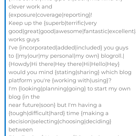
clever work and
{exposure|coverage|reporting}!
Keep up the {superb|terrific|very
good|great|good|awesome|fantastic|excellent
works guys
I've {incorporated|added|included} you guys
to {|my|our|my personal|my own} blogroll.|
{Howdy|Hi there|Hey there|Hi|Hello|Hey}
would you mind {stating|sharing} which blog
platform you're {working with|using}?
I'm {looking|planning|going} to start my own
blog {in the
near future|soon} but I'm having a
{tough|difficult|hard} time {making a
decision|selecting|choosing|deciding}
between