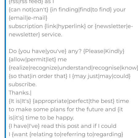
{rss|rss feed} as I
{can not|can't} {in finding|find|to find} your
{email|e-mail}
subscription {link|hyperlink} or {newsletter|e-
newsletter} service.
Do {you have|you've} any? {Please|Kindly}
{allow|permit|let} me
{realize|recognize|understand|recognise|know
{so that|in order that} I {may just|may|could}
subscribe.
Thanks.|
{It is|It's} {appropriate|perfect|the best} time
to make some plans for the future and {it
is|it's} time to be happy.
{I have|I've} read this post and if I could
I {want {relating to|referring to|regarding}