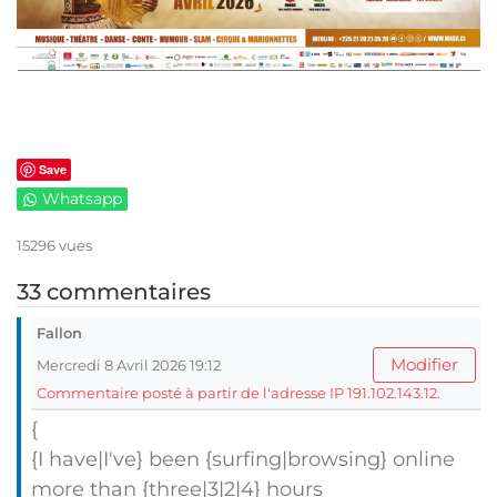
Save
Whatsapp
15296 vues
33 commentaires
Fallon
Modifier
Mercredi 8 Avril 2026 19:12
Commentaire posté à partir de l'adresse IP 191.102.143.12.
{
{I have|I've} been {surfing|browsing} online
more than {three|3|2|4} hours