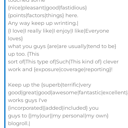
touched some
{nice|pleasant|good|fastidious}
{points|factors|things} here.
Any way keep up wrinting.|
{I love|I really like|I enjoy|I like|Everyone
loves}
what you guys {are|are usually|tend to be}
up too. {This
sort of|This type of|Such|This kind of} clever
work and {exposure|coverage|reporting}!
Keep up the {superb|terrific|very
good|great|good|awesome|fantastic|excellent
works guys I've
{incorporated||added|included} you
guys to {|my|our||my personal|my own}
blogroll.|