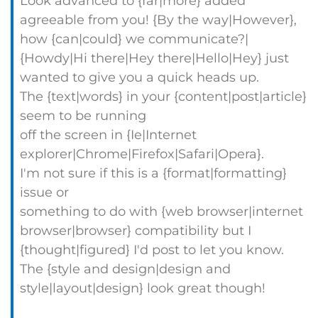
Look advanced to {far|more} added
agreeable from you! {By the way|However},
how {can|could} we communicate?|
{Howdy|Hi there|Hey there|Hello|Hey} just
wanted to give you a quick heads up.
The {text|words} in your {content|post|article}
seem to be running
off the screen in {Ie|Internet
explorer|Chrome|Firefox|Safari|Opera}.
I'm not sure if this is a {format|formatting}
issue or
something to do with {web browser|internet
browser|browser} compatibility but I
{thought|figured} I'd post to let you know.
The {style and design|design and
style|layout|design} look great though!