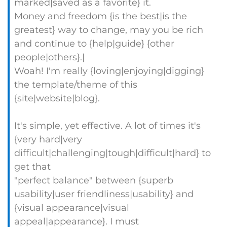
marked|saved as a favorite} it.
Money and freedom {is the best|is the
greatest} way to change, may you be rich
and continue to {help|guide} {other
people|others}.|
Woah! I'm really {loving|enjoying|digging}
the template/theme of this
{site|website|blog}.
It's simple, yet effective. A lot of times it's
{very hard|very
difficult|challenging|tough|difficult|hard} to
get that
"perfect balance" between {superb
usability|user friendliness|usability} and
{visual appearance|visual
appeal|appearance}. I must