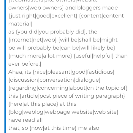
owners|web owners} and bloggers made
{just right|good|excellent} {content|content
material}
as {you did|you probably did}, the
{internet|net|web} {will be|shall be|might
be|will probably be|can be|will likely be}
{much more|a lot more} {useful|helpful} than
ever before.|
Ahaa, its {nice|pleasant|good|fastidious}
{discussion|conversation|dialogue}
{regarding|concerning|about|on the topic of}
this {article|post|piece of writing|paragraph}
{here|at this place} at this
{blog|weblog|webpage|website|web site}, I
have read all
that, so {now|at this time} me also