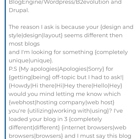
BlogEngine/Wordpress/B2evolution and
Drupal.
The reason I ask is because your {design and
style|design|layout} seems different then
most blogs
and I'm looking for something {completely
unique|unique}.
P.S {My apologies|Apologies|Sorry} for
{getting|being} off-topic but I had to ask!|
{Howdy|Hi there|Hi|Hey there|Hello|Hey}
would you mind letting me know which
{webhost|hosting company|web host}
you're {utilizing|working with|using}? I've
loaded your blog in 3 {completely
different|different} {internet browsers|web
browsers|browsers} and I must say this blog