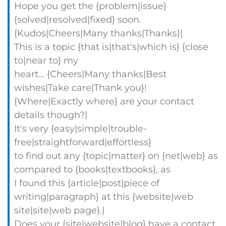
Hope you get the {problem|issue}
{solved|resolved|fixed} soon.
{Kudos|Cheers|Many thanks|Thanks}|
This is a topic {that is|that's|which is} {close
to|near to} my
heart... {Cheers|Many thanks|Best
wishes|Take care|Thank you}!
{Where|Exactly where} are your contact
details though?|
It's very {easy|simple|trouble-
free|straightforward|effortless}
to find out any {topic|matter} on {net|web} as
compared to {books|textbooks}, as
I found this {article|post|piece of
writing|paragraph} at this {website|web
site|site|web page}.|
Does your {site|website|blog} have a contact