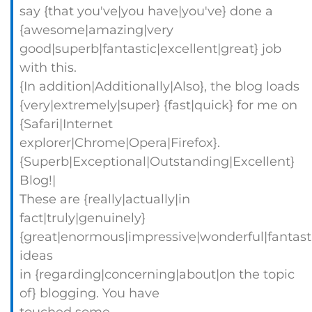
say {that you've|you have|you've} done a
{awesome|amazing|very
good|superb|fantastic|excellent|great} job
with this.
{In addition|Additionally|Also}, the blog loads
{very|extremely|super} {fast|quick} for me on
{Safari|Internet
explorer|Chrome|Opera|Firefox}.
{Superb|Exceptional|Outstanding|Excellent}
Blog!|
These are {really|actually|in
fact|truly|genuinely}
{great|enormous|impressive|wonderful|fantast
ideas
in {regarding|concerning|about|on the topic
of} blogging. You have