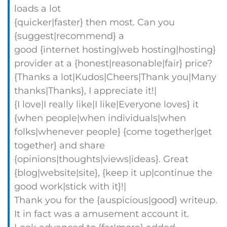
loads a lot
{quicker|faster} then most. Can you
{suggest|recommend} a
good {internet hosting|web hosting|hosting}
provider at a {honest|reasonable|fair} price?
{Thanks a lot|Kudos|Cheers|Thank you|Many
thanks|Thanks}, I appreciate it!|
{I love|I really like|I like|Everyone loves} it
{when people|when individuals|when
folks|whenever people} {come together|get
together} and share
{opinions|thoughts|views|ideas}. Great
{blog|website|site}, {keep it up|continue the
good work|stick with it}!|
Thank you for the {auspicious|good} writeup.
It in fact was a amusement account it.