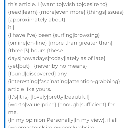
this article. I {want to|wish to|desire to}
{read|learn} {more|even more} {things|issues}
{approximately|about}
it!|
{I have|I've} been {surfing|browsing}
{online|on-line} {more than|greater than}
{three|3} hours {these
days|nowadays|today|lately|as of late},
{yet|but} I {never|by no means}
{found|discovered} any
{interesting|fascinating|attention-grabbing}
article like yours.
{It's|It is} {lovely|pretty|beautiful}
{worth|value|price} {enough|sufficient} for
me.
{In my opinion|Personally|In my view}, if all
{webmasters|site owners|website