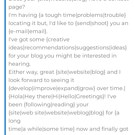
page?
I'm having {a tough time|problems|trouble}
locating it but, I'd like to {send|shoot} you an
{e-mail|email}.
I've got some {creative
ideas|recommendations|suggestions|ideas}
for your blog you might be interested in
hearing.
Either way, great {site|website|blog} and I
look forward to seeing it
{develop|improve|expand|grow} over time.|
{Hola|Hey there|Hi|Hello|Greetings}! I've
been {following|reading} your
{site|web site|website|weblog|blog} for {a
long
time|a while|some time} now and finally got