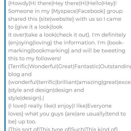
{Howdy|Hi there|Hey there|Hi|Hello|Hey}!
Someone in my {Myspace|Facebook} group
shared this {site|website} with us so I came
to {give it a look|look
it over|take a look|check it out}. I'm definitely
{enjoying|loving} the information. I'm {book-
marking|bookmarking} and will be tweeting
this to my followers!
{Terrific|Wonderful|Great|Fantastic|Outstandin
blog and
{wonderful|terrific|brilliant|amazing|great|exc
{style and design|design and
style|design}.|
{I love|I really like|I enjoy|I like|Everyone
loves} what you guys {are|are usually|tend to
be} up too.
{This sort of|This type of|Such|This kind of}