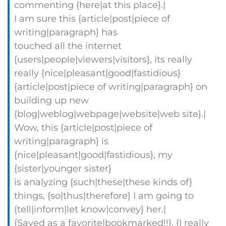
commenting {here|at this place}.|
I am sure this {article|post|piece of
writing|paragraph} has
touched all the internet
{users|people|viewers|visitors}, its really
really {nice|pleasant|good|fastidious}
{article|post|piece of writing|paragraph} on
building up new
{blog|weblog|webpage|website|web site}.|
Wow, this {article|post|piece of
writing|paragraph} is
{nice|pleasant|good|fastidious}, my
{sister|younger sister}
is analyzing {such|these|these kinds of}
things, {so|thus|therefore} I am going to
{tell|inform|let know|convey} her.|
{Saved as a favorite|bookmarked!!}, {I really