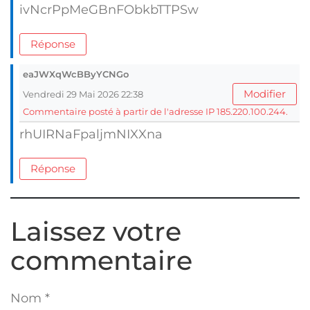
ivNcrPpMeGBnFObkbTTPSw
Réponse
eaJWXqWcBByYCNGo
Modifier
Vendredi 29 Mai 2026 22:38
Commentaire posté à partir de l'adresse IP 185.220.100.244.
rhUIRNaFpaljmNIXXna
Réponse
Laissez votre
commentaire
Nom
*