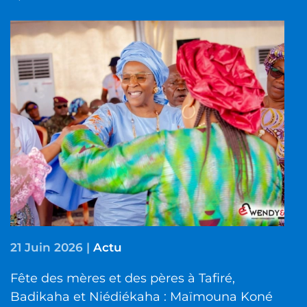
21 Juin 2026
|
Actu
Fête des mères et des pères à Tafiré,
Badikaha et Niédiékaha : Maïmouna Koné