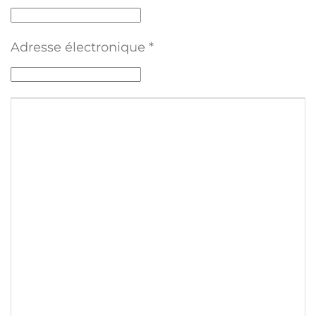
Adresse électronique
*
Texte du commentaire
*