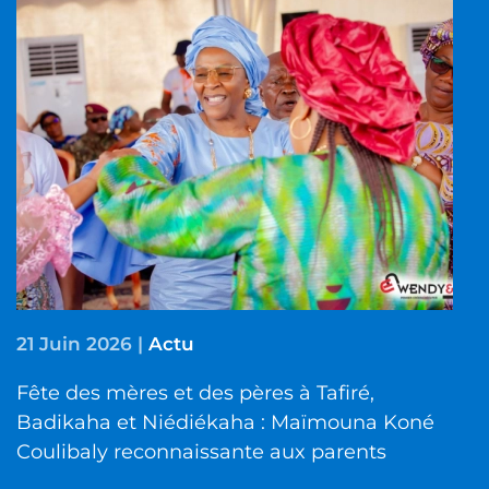
21 Juin 2026
|
Actu
Fête des mères et des pères à Tafiré,
Badikaha et Niédiékaha : Maïmouna Koné
Coulibaly reconnaissante aux parents