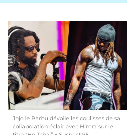
Jojo le Barbu dévoile les coulisses de sa
collaboration éclair avec Himra sur le
titre “Hé Tchaï” x Suspect 95