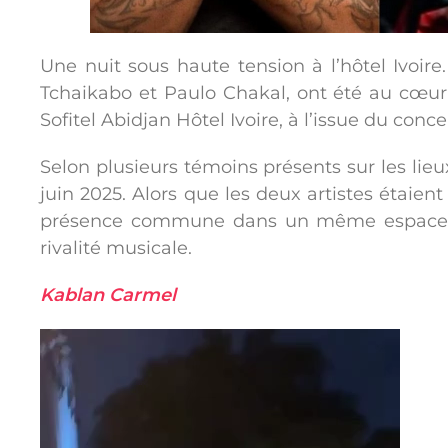
Une nuit sous haute tension à l’hôtel Ivoir
Tchaikabo et Paulo Chakal, ont été au cœur 
Sofitel Abidjan Hôtel Ivoire, à l’issue du conc
Selon plusieurs témoins présents sur les lieux
juin 2025. Alors que les deux artistes étaien
présence commune dans un même espace a r
rivalité musicale.
Kablan Carmel