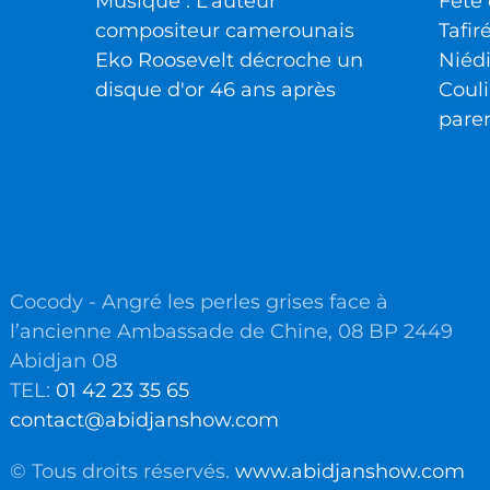
Musique : L’auteur
Fête 
compositeur camerounais
Tafir
Eko Roosevelt décroche un
Niéd
disque d'or 46 ans après
Couli
pare
Cocody - Angré les perles grises face à
l’ancienne Ambassade de Chine, 08 BP 2449
Abidjan 08
TEL:
01 42 23 35 65
contact@abidjanshow.com
© Tous droits réservés.
www.abidjanshow.com