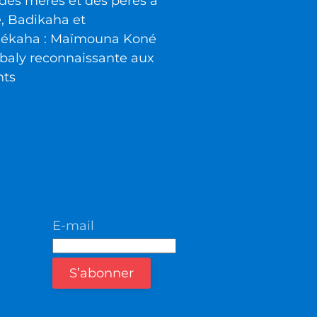
des mères et des pères à
é, Badikaha et
iékaha : Maïmouna Koné
baly reconnaissante aux
nts
E-mail
S’abonner