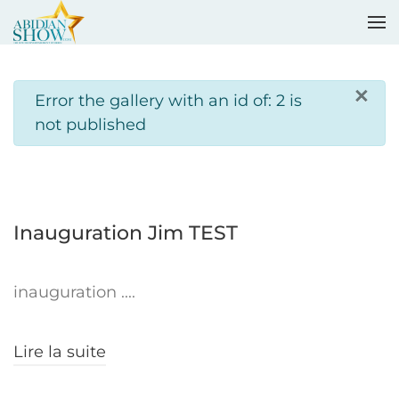
Accéder au contenu principal
×
info
Error the gallery with an id of: 2 is
not published
Inauguration Jim TEST
inauguration ....
Lire la suite