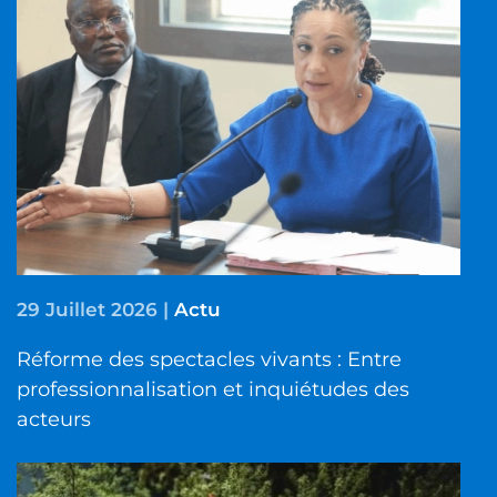
29 Juillet 2026
|
Actu
Réforme des spectacles vivants : Entre
professionnalisation et inquiétudes des
acteurs