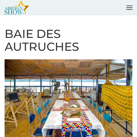
Accéder au contenu principal
BAIE DES
AUTRUCHES