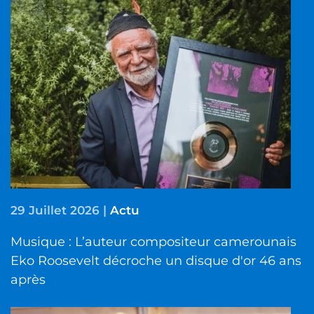
29 Juillet 2026
|
Actu
Musique : L’auteur compositeur camerounais
Eko Roosevelt décroche un disque d'or 46 ans
après