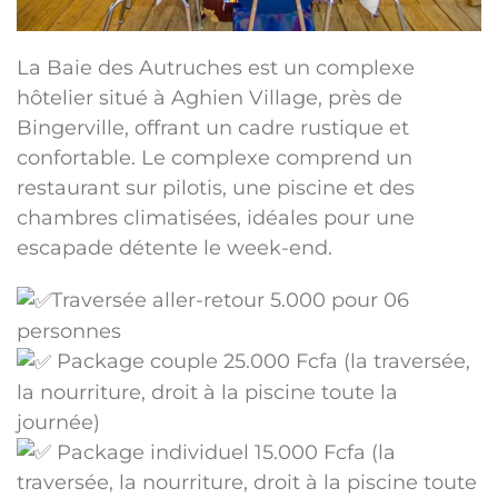
La Baie des Autruches est un complexe
hôtelier situé à Aghien Village, près de
Bingerville, offrant un cadre rustique et
confortable. Le complexe comprend un
restaurant sur pilotis, une piscine et des
chambres climatisées, idéales pour une
escapade détente le week-end.
Traversée aller-retour 5.000 pour 06
personnes
Package couple 25.000 Fcfa (la traversée,
la nourriture, droit à la piscine toute la
journée)
Package individuel 15.000 Fcfa (la
traversée, la nourriture, droit à la piscine toute