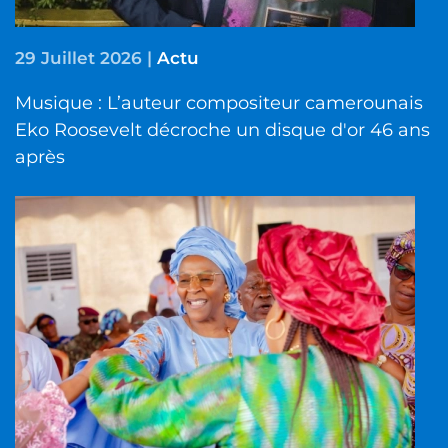
29 Juillet 2026
|
Actu
Musique : L’auteur compositeur camerounais
Eko Roosevelt décroche un disque d'or 46 ans
après