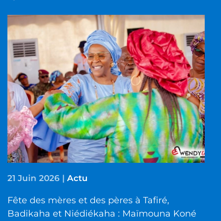
21 Juin 2026
|
Actu
Fête des mères et des pères à Tafiré,
Badikaha et Niédiékaha : Maïmouna Koné