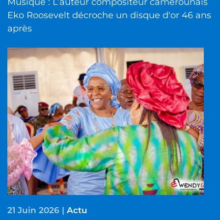
Musique : L’auteur compositeur camerounais
Eko Roosevelt décroche un disque d'or 46 ans
après
21 Juin 2026
|
Actu