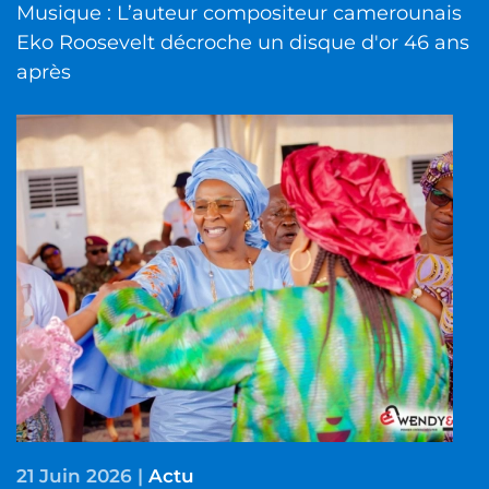
Musique : L’auteur compositeur camerounais
Eko Roosevelt décroche un disque d'or 46 ans
après
21 Juin 2026
|
Actu