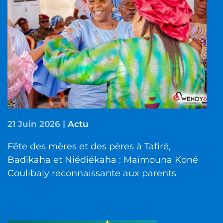
21 Juin 2026
|
Actu
Fête des mères et des pères à Tafiré,
Badikaha et Niédiékaha : Maïmouna Koné
Coulibaly reconnaissante aux parents