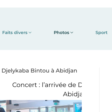
Faits divers
Photos
Sport
de Djelykaba Bintou à Abidjan
ivée de Djelykaba Bintou à
Abidjan