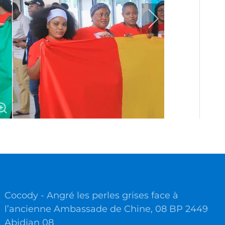
Cocody - Angré les perles grises face à
l’ancienne Ambassade de Chine, 08 BP 2449
Abidjan 08