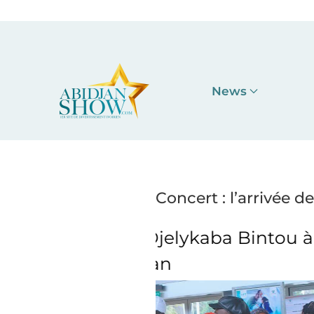
Accéder au contenu principal
News
Concert : l’arrivée 
jelykaba Bintou à
Concert : l’arr
n