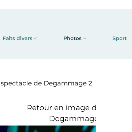
Faits divers
Photos
Sport
 spectacle de Degammage 2
mage du spectacle de
mage 2 prissy