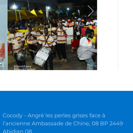
Cocody - Angré les perles grises face à
l’ancienne Ambassade de Chine, 08 BP 2449
Abidjan 08