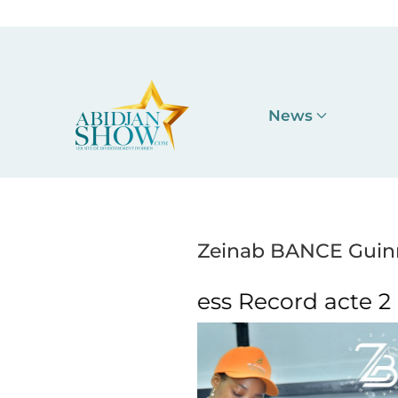
Accéder au contenu principal
News
Zeinab BANCE Guinn
s Record acte 2
Zeinab BANCE 