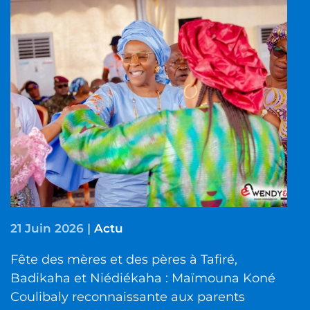
21 Juin 2026
|
Actu
Fête des mères et des pères à Tafiré,
Badikaha et Niédiékaha : Maïmouna Koné
Coulibaly reconnaissante aux parents