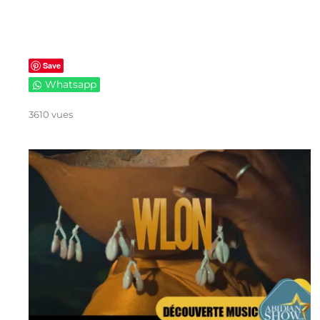
Save
Whatsapp
3610 vues