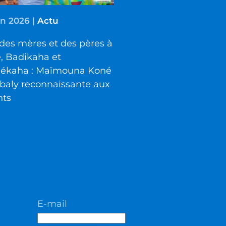
in 2026
|
Actu
des mères et des pères à
é, Badikaha et
iékaha : Maïmouna Koné
baly reconnaissante aux
nts
E-mail