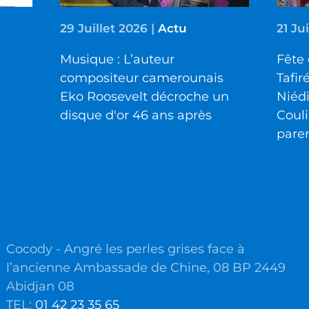
29 Juillet 2026
|
Actu
21 Ju
Musique : L’auteur
Fête 
compositeur camerounais
Tafir
Eko Roosevelt décroche un
Niéd
disque d'or 46 ans après
Couli
pare
Cocody - Angré les perles grises face à
l’ancienne Ambassade de Chine, 08 BP 2449
Abidjan 08
TEL:
01 42 23 35 65