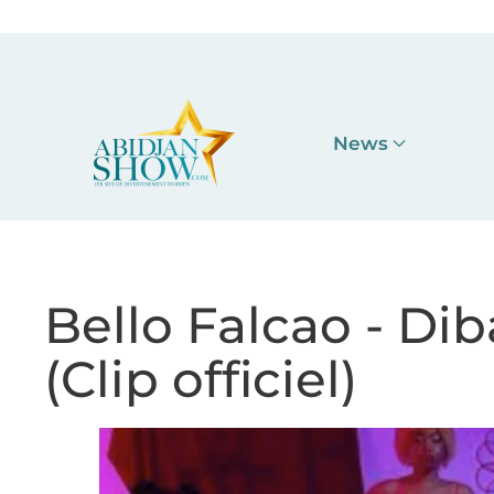
Accéder au contenu principal
News
Bello Falcao - D
(Clip officiel)