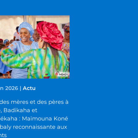
in 2026
|
Actu
des mères et des pères à
é, Badikaha et
iékaha : Maïmouna Koné
baly reconnaissante aux
nts