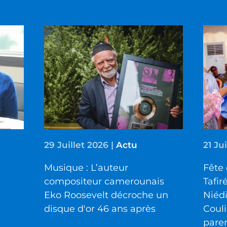
29 Juillet 2026
|
Actu
21 Ju
Musique : L’auteur
Fête 
compositeur camerounais
Tafir
Eko Roosevelt décroche un
Niéd
disque d'or 46 ans après
Couli
pare