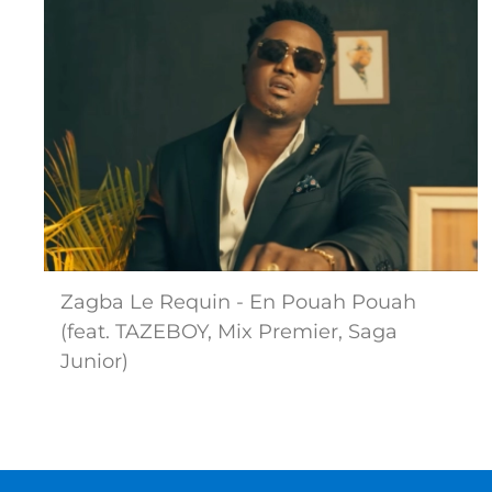
Zagba Le Requin - En Pouah Pouah
(feat. TAZEBOY, Mix Premier, Saga
Junior)