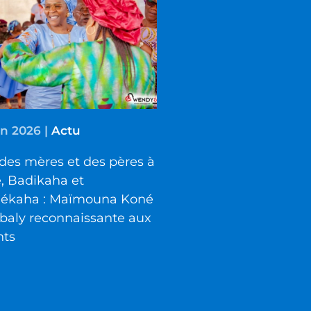
in 2026
|
Actu
des mères et des pères à
é, Badikaha et
iékaha : Maïmouna Koné
baly reconnaissante aux
nts