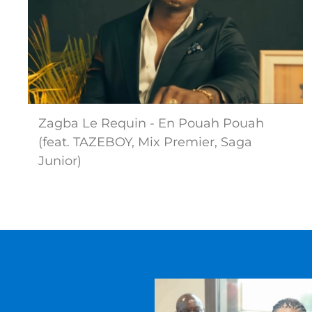
Zagba Le Requin - En Pouah Pouah
(feat. TAZEBOY, Mix Premier, Saga
Junior)