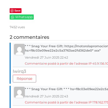
Save
Whatsapp
7452 vues
2 commentaires
* * * Snag Your Free Gift: https://motorolapromocio
hs=f8c03e09ee22e2c5a3763ae2fd362de0* ххх*
Vendredi 27 Juin 2025 22:42
Commentaire posté à partir de l'adresse IP 45.9.156.10
lwirq3
Réponse
* * * Snag Your Free Gift * * * hs=f8c03e09ee22e2c
Vendredi 27 Juin 2025 22:43
Commentaire posté à partir de l'adresse IP 178.162.175