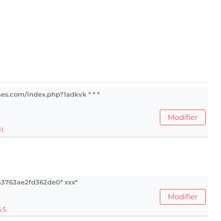
nes.com/index.php?1adkvk * * *
Modifier
1.
5a3763ae2fd362de0* ххх*
Modifier
.5.