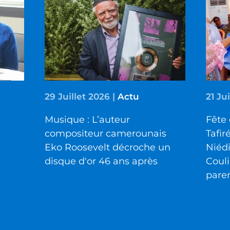
29 Juillet 2026
|
Actu
21 Ju
Musique : L’auteur
Fête 
compositeur camerounais
Tafir
Eko Roosevelt décroche un
Niéd
disque d'or 46 ans après
Couli
pare