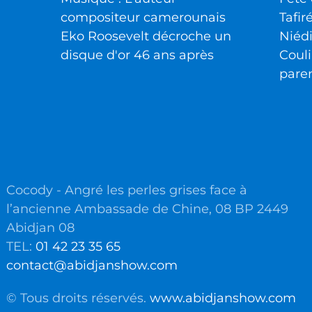
compositeur camerounais
Tafir
Eko Roosevelt décroche un
Niéd
disque d'or 46 ans après
Couli
pare
Cocody - Angré les perles grises face à
l’ancienne Ambassade de Chine, 08 BP 2449
Abidjan 08
TEL:
01 42 23 35 65
contact@abidjanshow.com
© Tous droits réservés.
www.abidjanshow.com