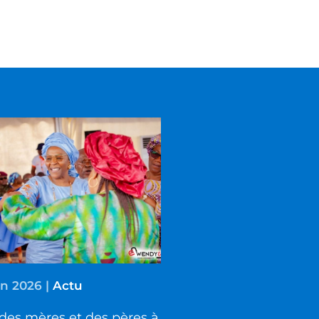
in 2026
|
Actu
des mères et des pères à