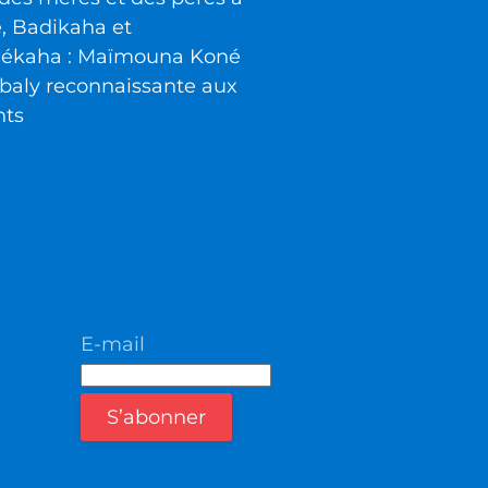
é, Badikaha et
iékaha : Maïmouna Koné
baly reconnaissante aux
nts
E-mail
S’abonner