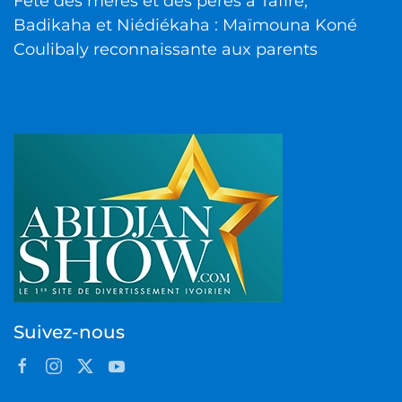
Fête des mères et des pères à Tafiré,
Badikaha et Niédiékaha : Maïmouna Koné
Coulibaly reconnaissante aux parents
Suivez-nous