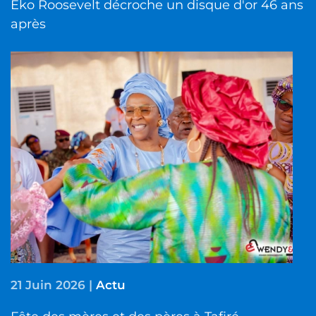
Eko Roosevelt décroche un disque d'or 46 ans
après
21 Juin 2026
|
Actu