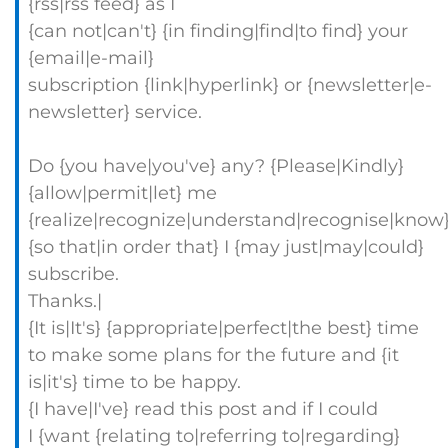
{rss|rss feed} as I
{can not|can't} {in finding|find|to find} your
{email|e-mail}
subscription {link|hyperlink} or {newsletter|e-
newsletter} service.
Do {you have|you've} any? {Please|Kindly}
{allow|permit|let} me
{realize|recognize|understand|recognise|know
{so that|in order that} I {may just|may|could}
subscribe.
Thanks.|
{It is|It's} {appropriate|perfect|the best} time
to make some plans for the future and {it
is|it's} time to be happy.
{I have|I've} read this post and if I could
I {want {relating to|referring to|regarding}