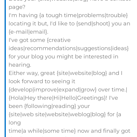
page?
I'm having {a tough time|problems|trouble}
locating it but, I'd like to {send|shoot} you an
{e-mail|email}.
I've got some {creative
ideas|recommendations|suggestions|ideas}
for your blog you might be interested in
hearing.
Either way, great {site|website|blog} and I
look forward to seeing it
{develop|improve|expand|grow} over time.|
{Hola|Hey there|Hi|Hello|Greetings}! I've
been {following|reading} your
{site|web site|website|weblog|blog} for {a
long
time|a while|some time} now and finally got