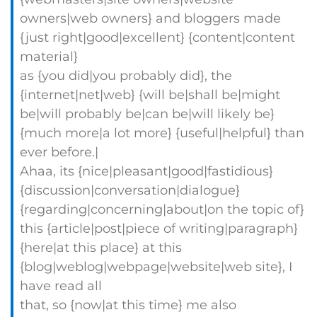
owners|web owners} and bloggers made
{just right|good|excellent} {content|content
material}
as {you did|you probably did}, the
{internet|net|web} {will be|shall be|might
be|will probably be|can be|will likely be}
{much more|a lot more} {useful|helpful} than
ever before.|
Ahaa, its {nice|pleasant|good|fastidious}
{discussion|conversation|dialogue}
{regarding|concerning|about|on the topic of}
this {article|post|piece of writing|paragraph}
{here|at this place} at this
{blog|weblog|webpage|website|web site}, I
have read all
that, so {now|at this time} me also