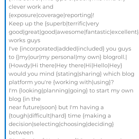
clever work and
{exposure|coverage|reporting}!
Keep up the {superb|terrific|very
good|great|good|awesome|fantastic|excellent
works guys
I've {incorporated|added|included} you guys
to {|my|our|my personal|my own} blogroll.|
{Howdy|Hi there|Hey there|Hi|Hello|Hey}
would you mind {stating|sharing} which blog
platform you're {working with|using}?
I'm {looking|planning|going} to start my own
blog {in the
near future|soon} but I'm having a
{tough|difficult|hard} time {making a
decision|selecting|choosing|deciding}
between