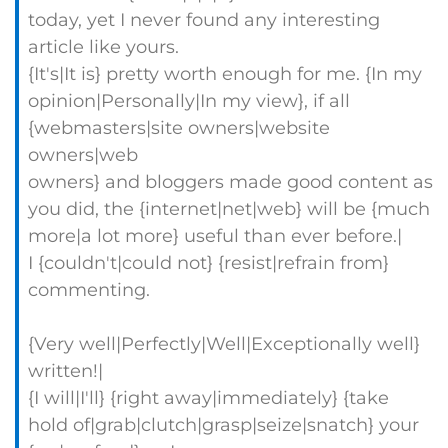
today, yet I never found any interesting
article like yours.
{It's|It is} pretty worth enough for me. {In my
opinion|Personally|In my view}, if all
{webmasters|site owners|website
owners|web
owners} and bloggers made good content as
you did, the {internet|net|web} will be {much
more|a lot more} useful than ever before.|
I {couldn't|could not} {resist|refrain from}
commenting.
{Very well|Perfectly|Well|Exceptionally well}
written!|
{I will|I'll} {right away|immediately} {take
hold of|grab|clutch|grasp|seize|snatch} your