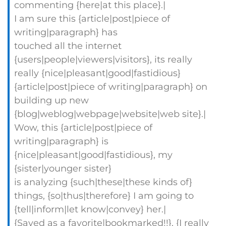
commenting {here|at this place}.|
I am sure this {article|post|piece of
writing|paragraph} has
touched all the internet
{users|people|viewers|visitors}, its really
really {nice|pleasant|good|fastidious}
{article|post|piece of writing|paragraph} on
building up new
{blog|weblog|webpage|website|web site}.|
Wow, this {article|post|piece of
writing|paragraph} is
{nice|pleasant|good|fastidious}, my
{sister|younger sister}
is analyzing {such|these|these kinds of}
things, {so|thus|therefore} I am going to
{tell|inform|let know|convey} her.|
{Saved as a favorite|bookmarked!!}, {I really