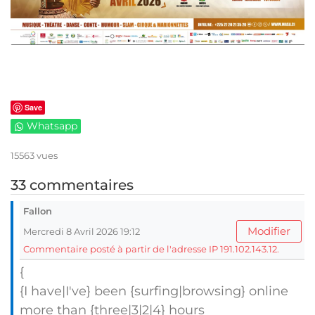
Save
Whatsapp
15563 vues
33 commentaires
Fallon
Modifier
Mercredi 8 Avril 2026 19:12
Commentaire posté à partir de l'adresse IP 191.102.143.12.
{
{I have|I've} been {surfing|browsing} online
more than {three|3|2|4} hours