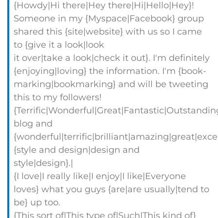
{Howdy|Hi there|Hey there|Hi|Hello|Hey}!
Someone in my {Myspace|Facebook} group
shared this {site|website} with us so I came
to {give it a look|look
it over|take a look|check it out}. I'm definitely
{enjoying|loving} the information. I'm {book-
marking|bookmarking} and will be tweeting
this to my followers!
{Terrific|Wonderful|Great|Fantastic|Outstandin
blog and
{wonderful|terrific|brilliant|amazing|great|exc
{style and design|design and
style|design}.|
{I love|I really like|I enjoy|I like|Everyone
loves} what you guys {are|are usually|tend to
be} up too.
{This sort of|This type of|Such|This kind of}