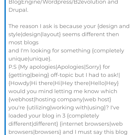
BlogEngine/Wordpress/B2evolution and
Drupal.
The reason I ask is because your {design and
style|design|layout} seems different then
most blogs
and I'm looking for something {completely
unique|unique}.
P.S {My apologies|Apologies|Sorry} for
{getting|being} off-topic but I had to ask!|
{Howdy|Hi there|Hi|Hey there|Hello|Hey}
would you mind letting me know which
{webhost|hosting company|web host}
you're {utilizing|working with|using}? I've
loaded your blog in 3 {completely
different|different} {internet browsers|web
browsers|browsers} and I must say this blog