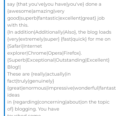
say {that you've|you have|you've} done a
{awesome|amazing|very
good|superb|fantastic|excellent|great} job
with this.
{In addition|Additionally|Also}, the blog loads
{very|extremely|super} {fast|quick} for me on
{Safari|Internet
explorer|Chrome|Opera|Firefox}.
{Superb|Exceptional|Outstanding|Excellent}
Blog!|
These are {really|actually|in
fact|truly|genuinely}
{great|enormous|impressive|wonderful|fantast
ideas
in {regarding|concerning|about|on the topic
of} blogging. You have