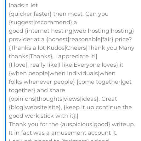
loads a lot
{quicker|faster} then most. Can you
{suggest|recommend} a
good {internet hosting|web hosting|hosting}
provider at a {honest|reasonable|fair} price?
{Thanks a lot|Kudos|Cheers|Thank you|Many
thanks|Thanks}, I appreciate it!|
{I love|I really like|I like|Everyone loves} it
{when people|when individuals|when
folks|whenever people} {come together|get
together} and share
{opinions|thoughts|views|ideas}. Great
{blog|website|site}, {keep it up|continue the
good work|stick with it}!|
Thank you for the {auspicious|good} writeup.
It in fact was a amusement account it.