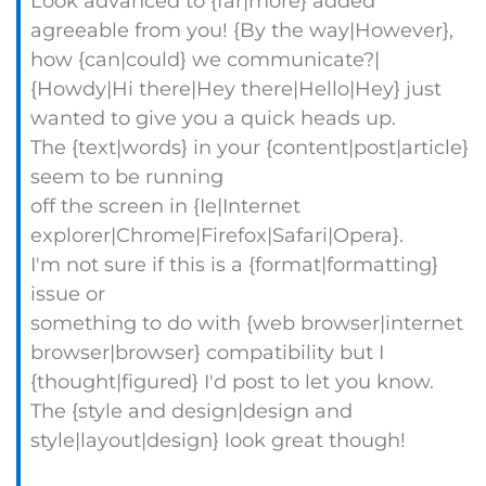
Look advanced to {far|more} added
agreeable from you! {By the way|However},
how {can|could} we communicate?|
{Howdy|Hi there|Hey there|Hello|Hey} just
wanted to give you a quick heads up.
The {text|words} in your {content|post|article}
seem to be running
off the screen in {Ie|Internet
explorer|Chrome|Firefox|Safari|Opera}.
I'm not sure if this is a {format|formatting}
issue or
something to do with {web browser|internet
browser|browser} compatibility but I
{thought|figured} I'd post to let you know.
The {style and design|design and
style|layout|design} look great though!