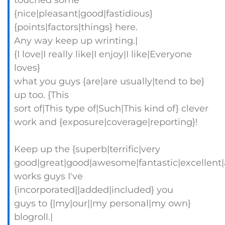
touched some
{nice|pleasant|good|fastidious}
{points|factors|things} here.
Any way keep up wrinting.|
{I love|I really like|I enjoy|I like|Everyone
loves}
what you guys {are|are usually|tend to be}
up too. {This
sort of|This type of|Such|This kind of} clever
work and {exposure|coverage|reporting}!
Keep up the {superb|terrific|very
good|great|good|awesome|fantastic|excellent
works guys I've
{incorporated||added|included} you
guys to {|my|our||my personal|my own}
blogroll.|