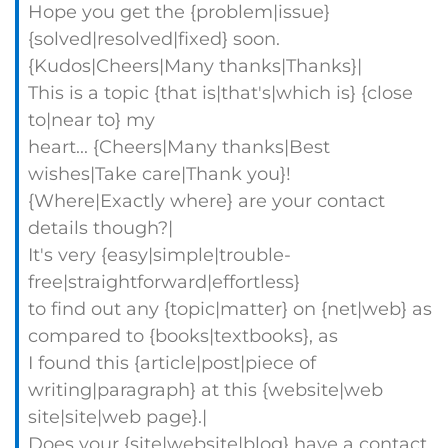
Hope you get the {problem|issue}
{solved|resolved|fixed} soon.
{Kudos|Cheers|Many thanks|Thanks}|
This is a topic {that is|that's|which is} {close
to|near to} my
heart... {Cheers|Many thanks|Best
wishes|Take care|Thank you}!
{Where|Exactly where} are your contact
details though?|
It's very {easy|simple|trouble-
free|straightforward|effortless}
to find out any {topic|matter} on {net|web} as
compared to {books|textbooks}, as
I found this {article|post|piece of
writing|paragraph} at this {website|web
site|site|web page}.|
Does your {site|website|blog} have a contact