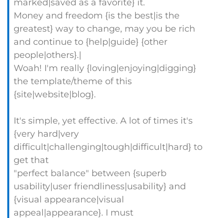
marked|saved as a favorite} it.
Money and freedom {is the best|is the
greatest} way to change, may you be rich
and continue to {help|guide} {other
people|others}.|
Woah! I'm really {loving|enjoying|digging}
the template/theme of this
{site|website|blog}.
It's simple, yet effective. A lot of times it's
{very hard|very
difficult|challenging|tough|difficult|hard} to
get that
"perfect balance" between {superb
usability|user friendliness|usability} and
{visual appearance|visual
appeal|appearance}. I must