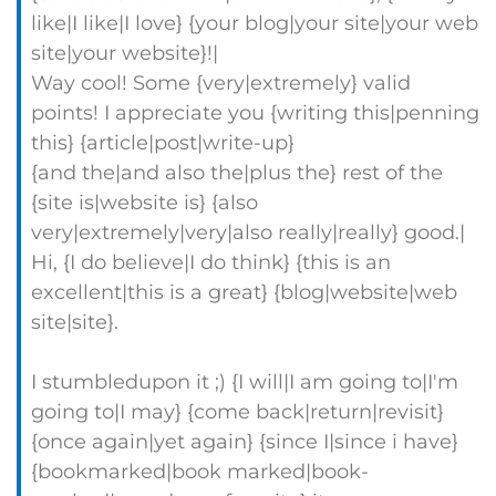
like|I like|I love} {your blog|your site|your web
site|your website}!|
Way cool! Some {very|extremely} valid
points! I appreciate you {writing this|penning
this} {article|post|write-up}
{and the|and also the|plus the} rest of the
{site is|website is} {also
very|extremely|very|also really|really} good.|
Hi, {I do believe|I do think} {this is an
excellent|this is a great} {blog|website|web
site|site}.
I stumbledupon it ;) {I will|I am going to|I'm
going to|I may} {come back|return|revisit}
{once again|yet again} {since I|since i have}
{bookmarked|book marked|book-