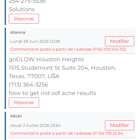
254-275-5536
Solutions
Réponse
Alanna
Modifier
Lundi 29 Juin 2026 12:08
Commentaire posté à partir de l'adresse IP 65.109.104.153.
goGLOW Houston Heights
1515 Studemont Ѕt Suite 204, Houston,
Texas, 77007, UႽA
(713) 364-3256
how to get riid oof acne гesults
Réponse
Micki
Modifier
Jeudi 2 Juillet 2026 23:54
Commentaire posté à partir de l'adresse IP 154.195.25.64.