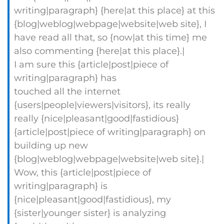
writing|paragraph} {here|at this place} at this
{blog|weblog|webpage|website|web site}, I
have read all that, so {now|at this time} me
also commenting {here|at this place}.|
I am sure this {article|post|piece of
writing|paragraph} has
touched all the internet
{users|people|viewers|visitors}, its really
really {nice|pleasant|good|fastidious}
{article|post|piece of writing|paragraph} on
building up new
{blog|weblog|webpage|website|web site}.|
Wow, this {article|post|piece of
writing|paragraph} is
{nice|pleasant|good|fastidious}, my
{sister|younger sister} is analyzing