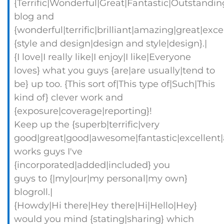
{Terrific|Wonderful|Great|Fantastic|Outstandin
blog and
{wonderful|terrific|brilliant|amazing|great|exc
{style and design|design and style|design}.|
{I love|I really like|I enjoy|I like|Everyone
loves} what you guys {are|are usually|tend to
be} up too. {This sort of|This type of|Such|This
kind of} clever work and
{exposure|coverage|reporting}!
Keep up the {superb|terrific|very
good|great|good|awesome|fantastic|excellent
works guys I've
{incorporated|added|included} you
guys to {|my|our|my personal|my own}
blogroll.|
{Howdy|Hi there|Hey there|Hi|Hello|Hey}
would you mind {stating|sharing} which