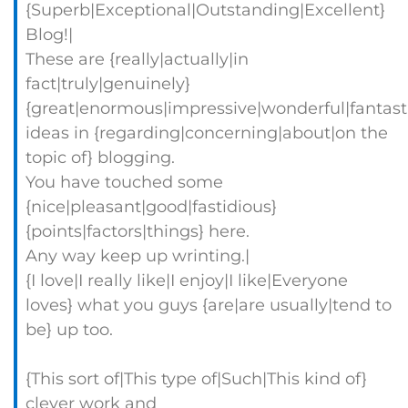
{Superb|Exceptional|Outstanding|Excellent}
Blog!|
These are {really|actually|in
fact|truly|genuinely}
{great|enormous|impressive|wonderful|fantast
ideas in {regarding|concerning|about|on the
topic of} blogging.
You have touched some
{nice|pleasant|good|fastidious}
{points|factors|things} here.
Any way keep up wrinting.|
{I love|I really like|I enjoy|I like|Everyone
loves} what you guys {are|are usually|tend to
be} up too.
{This sort of|This type of|Such|This kind of}
clever work and