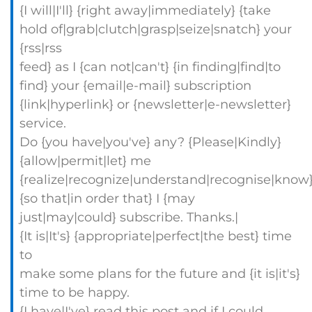
{I will|I'll} {right away|immediately} {take
hold of|grab|clutch|grasp|seize|snatch} your
{rss|rss
feed} as I {can not|can't} {in finding|find|to
find} your {email|e-mail} subscription
{link|hyperlink} or {newsletter|e-newsletter}
service.
Do {you have|you've} any? {Please|Kindly}
{allow|permit|let} me
{realize|recognize|understand|recognise|know
{so that|in order that} I {may
just|may|could} subscribe. Thanks.|
{It is|It's} {appropriate|perfect|the best} time
to
make some plans for the future and {it is|it's}
time to be happy.
{I have|I've} read this post and if I could