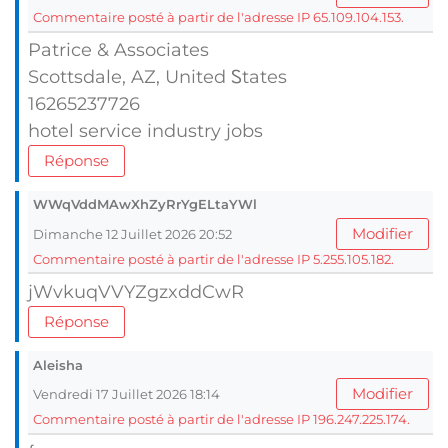
Commentaire posté à partir de l'adresse IP 65.109.104.153.
Patrice & Associates
Scottsdale, AZ, United Ꮪtates
16265237726
hotel service industry jobs
Réponse
WWqVddMAwXhZyRrYgELtaYWl
Modifier
Dimanche 12 Juillet 2026 20:52
Commentaire posté à partir de l'adresse IP 5.255.105.182.
jWvkuqVVYZgzxddCwR
Réponse
Aleisha
Modifier
Vendredi 17 Juillet 2026 18:14
Commentaire posté à partir de l'adresse IP 196.247.225.174.