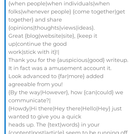
{when people|when individuals|when
folks|whenever people} {come together|get
together} and share
{opinions|thoughts|views|ideas}.
Great {blog|website|site}, {keep it
up|continue the good
work|stick with it}!|
Thank you for the {auspicious|good} writeup.
It in fact was a amusement account it.
Look advanced to {far|more} added
agreeable from you!
{By the way|However}, how {can|could} we
communicate?|
{Howdy|Hi there|Hey there|Hello|Hey} just
wanted to give you a quick
heads up. The {text|words} in your
{content|post|article} seem to be running off