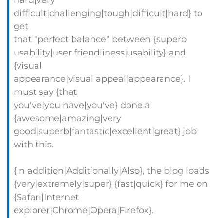
hard|very
difficult|challenging|tough|difficult|hard} to
get
that "perfect balance" between {superb
usability|user friendliness|usability} and
{visual
appearance|visual appeal|appearance}. I
must say {that
you've|you have|you've} done a
{awesome|amazing|very
good|superb|fantastic|excellent|great} job
with this.
{In addition|Additionally|Also}, the blog loads
{very|extremely|super} {fast|quick} for me on
{Safari|Internet
explorer|Chrome|Opera|Firefox}.