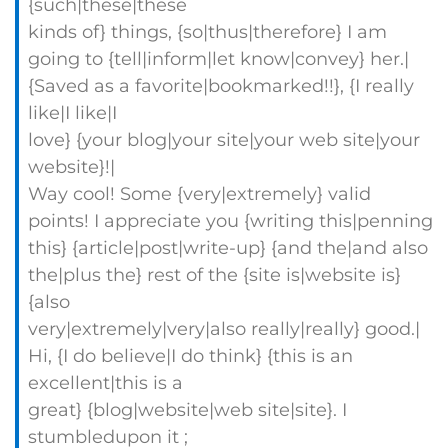
{such|these|these
kinds of} things, {so|thus|therefore} I am
going to {tell|inform|let know|convey} her.|
{Saved as a favorite|bookmarked!!}, {I really
like|I like|I
love} {your blog|your site|your web site|your
website}!|
Way cool! Some {very|extremely} valid
points! I appreciate you {writing this|penning
this} {article|post|write-up} {and the|and also
the|plus the} rest of the {site is|website is}
{also
very|extremely|very|also really|really} good.|
Hi, {I do believe|I do think} {this is an
excellent|this is a
great} {blog|website|web site|site}. I
stumbledupon it ;