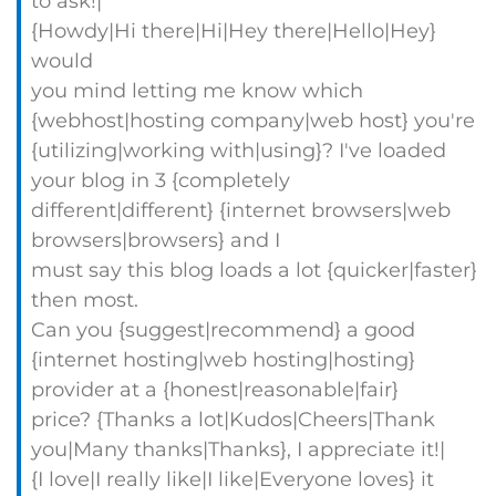
to ask!|
{Howdy|Hi there|Hi|Hey there|Hello|Hey}
would
you mind letting me know which
{webhost|hosting company|web host} you're
{utilizing|working with|using}? I've loaded
your blog in 3 {completely
different|different} {internet browsers|web
browsers|browsers} and I
must say this blog loads a lot {quicker|faster}
then most.
Can you {suggest|recommend} a good
{internet hosting|web hosting|hosting}
provider at a {honest|reasonable|fair}
price? {Thanks a lot|Kudos|Cheers|Thank
you|Many thanks|Thanks}, I appreciate it!|
{I love|I really like|I like|Everyone loves} it