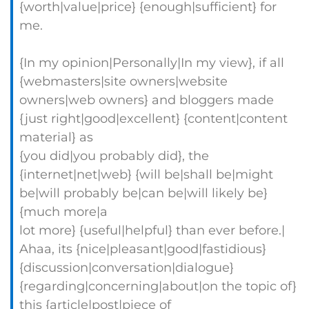
{worth|value|price} {enough|sufficient} for
me.
{In my opinion|Personally|In my view}, if all
{webmasters|site owners|website
owners|web owners} and bloggers made
{just right|good|excellent} {content|content
material} as
{you did|you probably did}, the
{internet|net|web} {will be|shall be|might
be|will probably be|can be|will likely be}
{much more|a
lot more} {useful|helpful} than ever before.|
Ahaa, its {nice|pleasant|good|fastidious}
{discussion|conversation|dialogue}
{regarding|concerning|about|on the topic of}
this {article|post|piece of