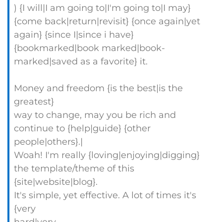
) {I will|I am going to|I'm going to|I may}
{come back|return|revisit} {once again|yet
again} {since I|since i have}
{bookmarked|book marked|book-
marked|saved as a favorite} it.
Money and freedom {is the best|is the
greatest}
way to change, may you be rich and
continue to {help|guide} {other
people|others}.|
Woah! I'm really {loving|enjoying|digging}
the template/theme of this
{site|website|blog}.
It's simple, yet effective. A lot of times it's
{very