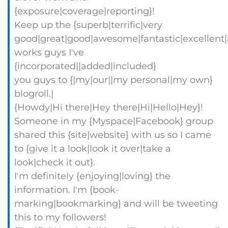
{exposure|coverage|reporting}!
Keep up the {superb|terrific|very
good|great|good|awesome|fantastic|excellent
works guys I've
{incorporated||added|included}
you guys to {|my|our||my personal|my own}
blogroll.|
{Howdy|Hi there|Hey there|Hi|Hello|Hey}!
Someone in my {Myspace|Facebook} group
shared this {site|website} with us so I came
to {give it a look|look it over|take a
look|check it out}.
I'm definitely {enjoying|loving} the
information. I'm {book-
marking|bookmarking} and will be tweeting
this to my followers!