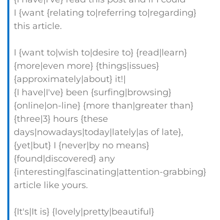
I {want {relating to|referring to|regarding}
this article.
I {want to|wish to|desire to} {read|learn}
{more|even more} {things|issues}
{approximately|about} it!|
{I have|I've} been {surfing|browsing}
{online|on-line} {more than|greater than}
{three|3} hours {these
days|nowadays|today|lately|as of late},
{yet|but} I {never|by no means}
{found|discovered} any
{interesting|fascinating|attention-grabbing}
article like yours.
{It's|It is} {lovely|pretty|beautiful}