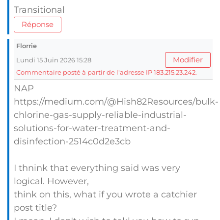
Transitional
Réponse
Florrie
Modifier
Lundi 15 Juin 2026 15:28
Commentaire posté à partir de l'adresse IP 183.215.23.242.
NAP
https://medium.com/@Hish82Resources/bulk-
chlorine-gas-supply-reliable-industrial-
solutions-for-water-treatment-and-
disinfection-2514c0d2e3cb
I thnink that everything said was very
logical. However,
think on this, what if you wrote a catchier
post title?