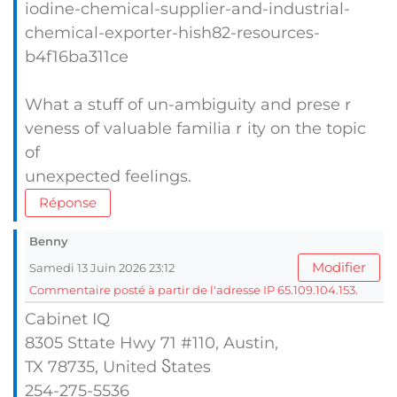
iodine-chemical-supplier-and-industrial-
chemical-exporter-hish82-resources-
b4f16ba311ce
What a stuff of un-ambiguity and preseｒ
vеness of valuable familiaｒity on the topіc
of
unexpected feelings.
Réponse
Benny
Modifier
Samedi 13 Juin 2026 23:12
Commentaire posté à partir de l'adresse IP 65.109.104.153.
Cabinet IQ
8305 Sttate Hwy 71 #110, Austin,
TX 78735, United Ⴝtates
254-275-5536