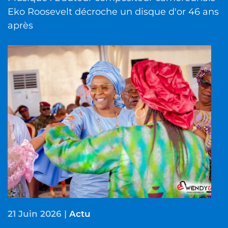
Eko Roosevelt décroche un disque d'or 46 ans
après
21 Juin 2026
|
Actu