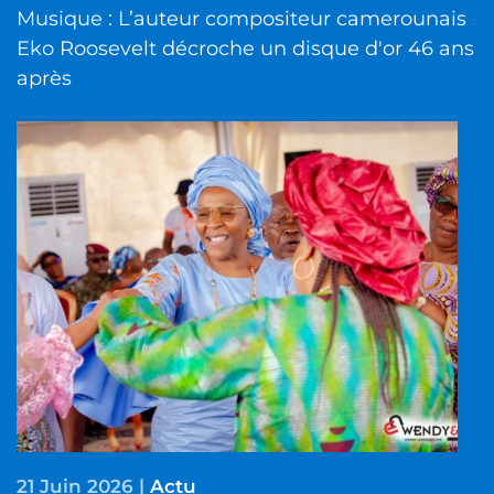
Musique : L’auteur compositeur camerounais
Eko Roosevelt décroche un disque d'or 46 ans
après
21 Juin 2026
|
Actu