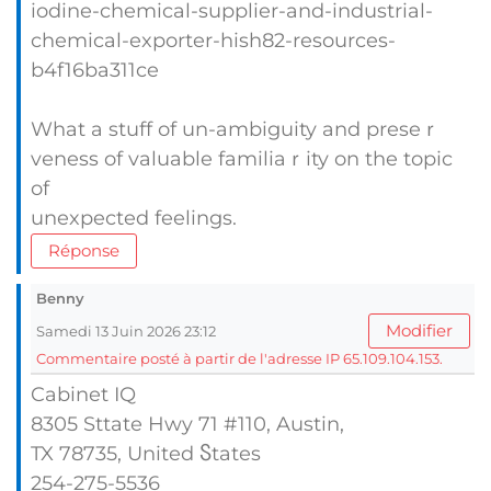
iodine-chemical-supplier-and-industrial-
chemical-exporter-hish82-resources-
b4f16ba311ce
What a stuff of un-ambiguity and preseｒ
vеness of valuable familiaｒity on the topіc
of
unexpected feelings.
Réponse
Benny
Modifier
Samedi 13 Juin 2026 23:12
Commentaire posté à partir de l'adresse IP 65.109.104.153.
Cabinet IQ
8305 Sttate Hwy 71 #110, Austin,
TX 78735, United Ⴝtates
254-275-5536