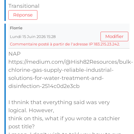
Transitional
Réponse
Florrie
Modifier
Lundi 15 Juin 2026 15:28
Commentaire posté à partir de l'adresse IP 183.215.23.242.
NAP
https://medium.com/@Hish82Resources/bulk-
chlorine-gas-supply-reliable-industrial-
solutions-for-water-treatment-and-
disinfection-2514c0d2e3cb
I thnink that everything said was very
logical. However,
think on this, what if you wrote a catchier
post title?