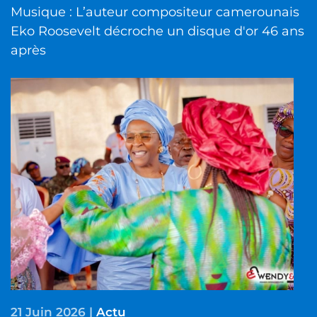
Musique : L’auteur compositeur camerounais
Eko Roosevelt décroche un disque d'or 46 ans
après
21 Juin 2026
|
Actu