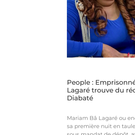
People : Emprisonn
Lagaré trouve du réc
Diabaté
Mariam Bâ Lagaré ou en
sa première nuit en taul
sous mandat de dépôt, a