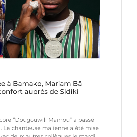
ée à Bamako, Mariam Bâ
onfort auprès de Sidiki
core “Dougouwili Mamou” a passé
e. La chanteuse malienne a été mise
vec deux autres collègues le mardi